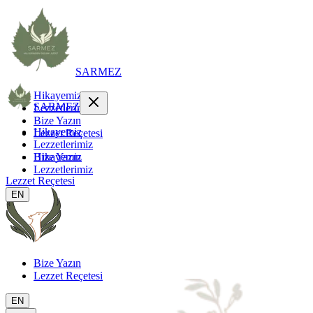
SARMEZ
Hikayemiz
SARMEZ
Lezzetlerimiz
Bize Yazın
Hikayemiz
Lezzet Reçetesi
Lezzetlerimiz
Hikayemiz
Bize Yazın
Lezzetlerimiz
Lezzet Reçetesi
EN
Bize Yazın
Lezzet Reçetesi
EN