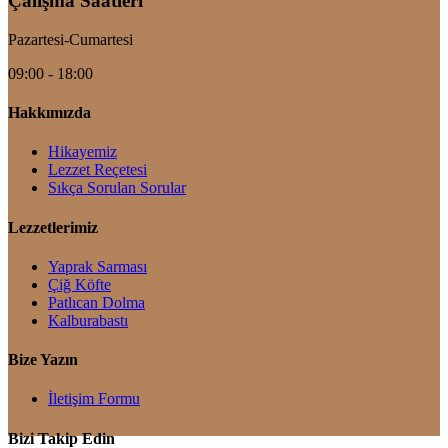
Çalışma Saatleri
Pazartesi-Cumartesi
09:00 - 18:00
Hakkımızda
Hikayemiz
Lezzet Reçetesi
Sıkça Sorulan Sorular
Lezzetlerimiz
Yaprak Sarması
Çiğ Köfte
Patlıcan Dolma
Kalburabastı
Bize Yazın
İletişim Formu
Bizi Takip Edin